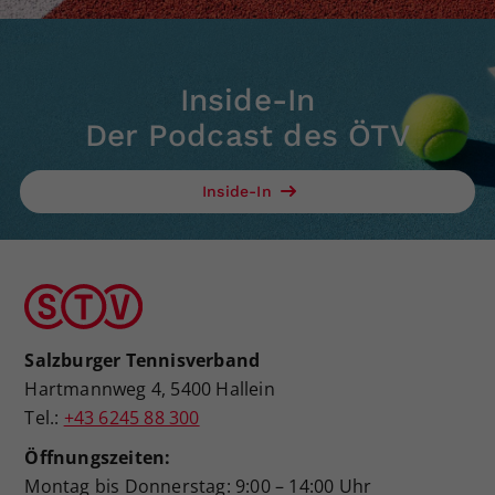
Dieser Wert speichert Ihre Consent-
Einstellungen. Unter anderem eine
zufällig generierte ID, für die
Inside-In
Zweck
historische Speicherung Ihrer
vorgenommen Einstellungen, falls der
Der Podcast des ÖTV
Webseiten-Betreiber dies eingestellt
hat.
Inside-In
Salzburger Tennisverband
Hartmannweg 4, 5400 Hallein
Tel.:
+43 6245 88 300
Öffnungszeiten:
Montag bis Donnerstag: 9:00 – 14:00 Uhr