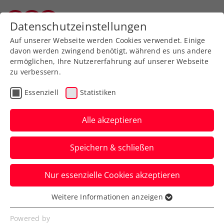
Datenschutzeinstellungen
Salzburger Tennisverband
Auf unserer Webseite werden Cookies verwendet. Einige
davon werden zwingend benötigt, während es uns andere
ermöglichen, Ihre Nutzererfahrung auf unserer Webseite
zu verbessern.
Impressum
Essenziell
Statistiken
Alle akzeptieren
Speichern & schließen
Nur essenzielle Cookies akzeptieren
Weitere Informationen anzeigen
Medieninhaber und –herausgeber
Essenziell
Essenzielle Cookies werden für grundlegende
Powered by
Salzburger Tennisverband