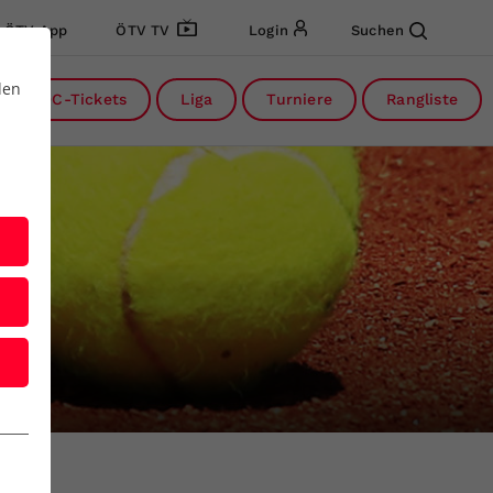
ÖTV App
ÖTV TV
Login
Suchen
den
DC-Tickets
Liga
Turniere
Rangliste