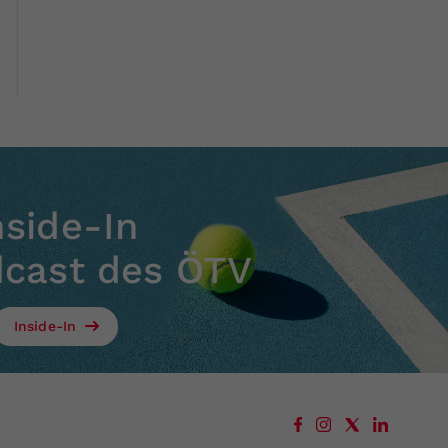
nside-In
dcast des ÖTV
Inside-In