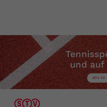
Tennisspo
und auf
ÖTV TV