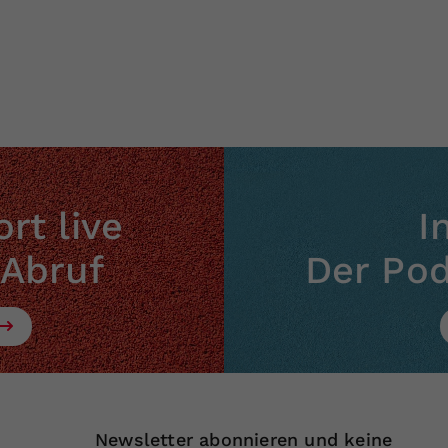
Zweck
generierte ID, für die historische Speicherung
Ihrer vorgenommen Einstellungen, falls der
Webseiten-Betreiber dies eingestellt hat.
rt live
I
 Abruf
Der Po
Newsletter abonnieren und keine