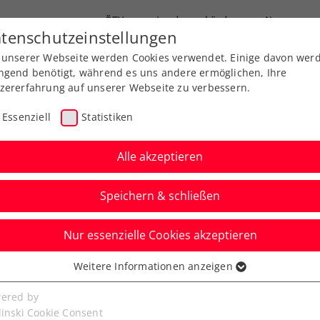
ÖTV
Landesverbände
News
tenschutzeinstellungen
 unserer Webseite werden Cookies verwendet. Einige davon wer
Ausbildung
Services
Über uns
ngend benötigt, während es uns andere ermöglichen, Ihre
zererfahrung auf unserer Webseite zu verbessern.
Essenziell
Statistiken
Alle akzeptieren
STV-Kidskader
Speichern & schließen
Nur essenzielle Cookies akzeptieren
Weitere Informationen anzeigen
ssenziell
senzielle Cookies werden für grundlegende Funktionen der
ered by
bseite benötigt. Dadurch ist gewährleistet, dass die Webseite
linski Cookie Consent