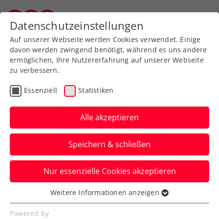
Datenschutzeinstellungen
Salzburger Tennisverband
Auf unserer Webseite werden Cookies verwendet. Einige
davon werden zwingend benötigt, während es uns andere
ermöglichen, Ihre Nutzererfahrung auf unserer Webseite
zu verbessern.
Geschäftsstelle
Essenziell
Statistiken
Alle akzeptieren
Speichern & schließen
Nur essenzielle Cookies akzeptieren
KONTAKT / GESCHÄFTSSTELLE
Weitere Informationen anzeigen
Essenziell
Salzburger Tennisverband
Essenzielle Cookies werden für grundlegende
Powered by