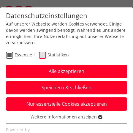
Zurück zur Newsübersicht
Datenschutzeinstellungen
Salzburger Tennisverband
Auf unserer Webseite werden Cookies verwendet. Einige
davon werden zwingend benötigt, während es uns andere
ermöglichen, Ihre Nutzererfahrung auf unserer Webseite
zu verbessern.
Turniere
Senioren
Essenziell
Statistiken
Zischka ÖTV Seniors
Trophy powered by HEAD:
Alle akzeptieren
Fortsetzung in Neumarkt
Speichern & schließen
Meldet euch noch bis Freitag, 15. Mai, um
Nur essenzielle Cookies akzeptieren
20:00 Uhr fürs Turnier am
wunderschönen Wallersee an.
Weitere Informationen anzeigen
Essenziell
Verfasst von: Manuel Wachta, 08.05.2026
Essenzielle Cookies werden für grundlegende
Powered by