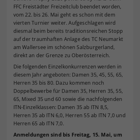
FFC Freistädter Freizeitclub beendet worden,
Dieser Wert speichert Ihre Consent-
vom 22. bis 26. Mai geht es schon mit dem
Einstellungen. Unter anderem eine
zufällig generierte ID, für die
vierten Turnier weiter. Aufgeschlagen wird
Zweck
historische Speicherung Ihrer
diesmal beim bereits traditionsreichen Stopp
vorgenommen Einstellungen, falls der
auf der traumhaften Anlage des TC Neumarkt
Webseiten-Betreiber dies eingestellt
am Wallersee im schönen Salzburgerland,
hat.
direkt an der Grenze zu Oberösterreich.
Die folgenden Einzelkonkurrenzen werden in
diesem Jahr angeboten: Damen 35, 45, 55, 65,
Herren 35 bis 80. Dazu kommen noch
Doppelbewerbe für Damen 35, Herren 35, 55,
65, Mixed 35 und 60 sowie die nachfolgenden
ITN-Einzelklassen: Damen 35 ab ITN 8,5,
Herren 35 ab ITN 6,0, Herren 55 ab ITN 7,0 und
Herren 65 ab ITN 7,0.
Anmeldungen sind bis Freitag, 15. Mai, um