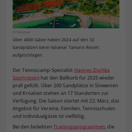
Dieser Wert speichert Ihre Consent-
Einstellungen. Unter anderem eine
zufällig generierte ID, für die
Zweck
historische Speicherung Ihrer
© Valamar
vorgenommen Einstellungen, falls der
Webseiten-Betreiber dies eingestellt
Über 4000 Gäste haben 2024 auf den 32
hat.
Sandplätzen beim Valamar Tamaris Resort
aufgeschlagen.
Der Tenniscamp-Spezialist
Hannes Zischka
Sportreisen
hat den Ballkorb für 2025 wieder
prall gefüllt. Über 200 Sandplätze in Slowenien
und Kroatien stehen an 17 Standorten zur
Verfügung. Die Saison startet mit 22. März, das
Angebot für Vereine, Familien, Tennisschulen
und Individualgäste ist vielfältig.
Bei den beliebten
Trainingsprogrammen
, die