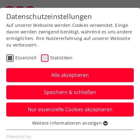
Zurück zur Newsübersicht
Datenschutzeinstellungen
Salzburger Tennisverband
Auf unserer Webseite werden Cookies verwendet. Einige
davon werden zwingend benötigt, während es uns andere
ermöglichen, Ihre Nutzererfahrung auf unserer Webseite
zu verbessern.
Amputiertentennis
Gehörlosentennis
Essenziell
Statistiken
Blindentennis
Rollstuhltennis
Inklusion
Alle akzeptieren
Allgemeine Klasse
Verbands-Info
Speichern & schließen
Kids & Jugend
Senioren
Kooperationen
Nur essenzielle Cookies akzeptieren
MEER TENNIS auf über
Weitere Informationen anzeigen
Essenziell
200 Sandplätzen entlang
Essenzielle Cookies werden für grundlegende
Powered by