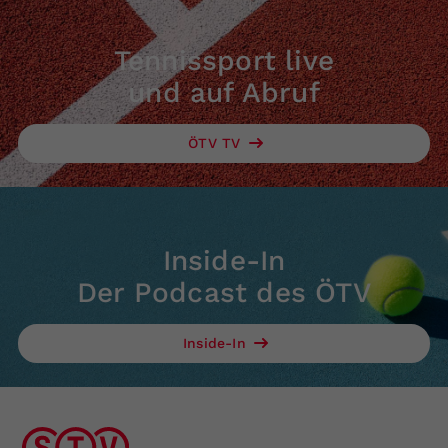
Tennissport live
und auf Abruf
ÖTV TV
Inside-In
Der Podcast des ÖTV
Inside-In