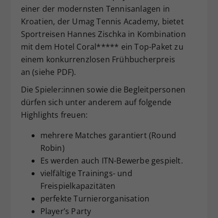
einer der modernsten Tennisanlagen in
Dieser Wert speichert Ihre Consent-
Kroatien, der Umag Tennis Academy, bietet
Einstellungen. Unter anderem eine
zufällig generierte ID, für die
Sportreisen Hannes Zischka in Kombination
Zweck
historische Speicherung Ihrer
mit dem Hotel Coral***** ein Top-Paket zu
vorgenommen Einstellungen, falls der
einem konkurrenzlosen Frühbucherpreis
Webseiten-Betreiber dies eingestellt
an (siehe PDF).
hat.
Die Spieler:innen sowie die Begleitpersonen
dürfen sich unter anderem auf folgende
Highlights freuen:
mehrere Matches garantiert (Round
Robin)
Es werden auch ITN-Bewerbe gespielt.
vielfältige Trainings- und
Freispielkapazitäten
perfekte Turnierorganisation
Player’s Party