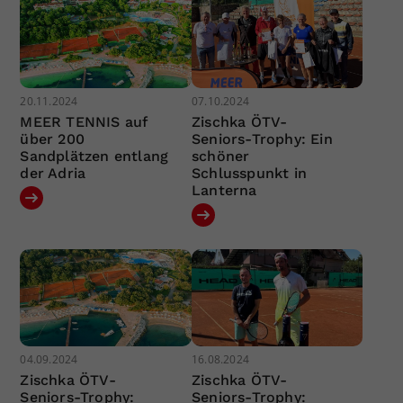
20.11.2024
07.10.2024
MEER TENNIS auf
Zischka ÖTV-
über 200
Seniors-Trophy: Ein
Sandplätzen entlang
schöner
der Adria
Schlusspunkt in
Lanterna
04.09.2024
16.08.2024
Zischka ÖTV-
Zischka ÖTV-
Seniors-Trophy:
Seniors-Trophy: