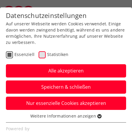
Zurück zur Newsübersicht
Datenschutzeinstellungen
Salzburger Tennisverband
Auf unserer Webseite werden Cookies verwendet. Einige
davon werden zwingend benötigt, während es uns andere
ermöglichen, Ihre Nutzererfahrung auf unserer Webseite
zu verbessern.
Turniere
Senioren
Essenziell
Statistiken
Zischka ÖTV-Seniors-
Trophy: Tennis, Sonne
Alle akzeptieren
und Meer im Oktober
Speichern & schließen
Wer das noch genießen will, sollte sich so
Nur essenzielle Cookies akzeptieren
schnell wie möglich fürs diesjährige
Masters in Umag anmelden.
Weitere Informationen anzeigen
Essenziell
Verfasst von: Edi Glasner / Redaktion, 22.09.2023
Essenzielle Cookies werden für grundlegende
Powered by